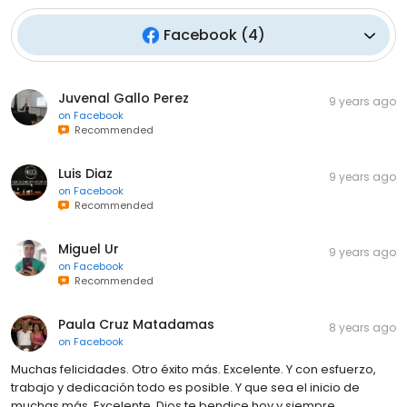
Facebook
(
4
)
Juvenal Gallo Perez
9 years ago
on
Facebook
Recommended
Luis Diaz
9 years ago
on
Facebook
Recommended
Miguel Ur
9 years ago
on
Facebook
Recommended
Paula Cruz Matadamas
8 years ago
on
Facebook
Muchas felicidades. Otro éxito más. Excelente. Y con esfuerzo,
trabajo y dedicación todo es posible. Y que sea el inicio de
muchas más. Excelente. Dios te bendice hoy y siempre.