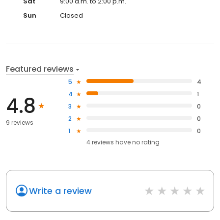
Sat
9:00 a.m. to 2:00 p.m.
Sun
Closed
Featured reviews
5
4
4
1
4.8
3
0
2
0
9 reviews
1
0
4
reviews have
no rating
Write a review