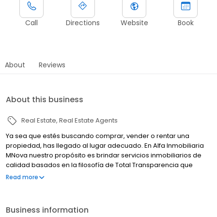
Call
Directions
Website
Book
About
Reviews
About this business
Real Estate
Real Estate Agents
Ya sea que estés buscando comprar, vender o rentar una
propiedad, has llegado al lugar adecuado. En Alfa Inmobiliaria
MNova nuestro propósito es brindar servicios inmobiliarios de
calidad basados en la filosofía de Total Transparencia que
caracteriza a nuestra red de franquicias inmobiliarias. Somos
Read more
especialistas en los bienes raíces de la zona con altos
estándares de servicio, formación integral, tecnología y
herramientas de vanguardia. Lo conseguimos por ti.
Business information